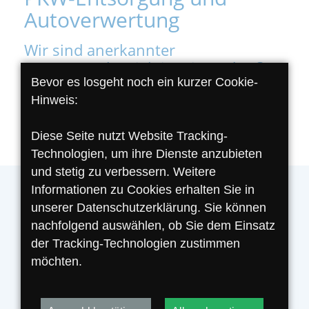
Autoverwertung
Wir sind anerkannter
Demontagebetrieb im Sinne des § 2
Bevor es losgeht noch ein kurzer Cookie-
(1) Nr. 16 der Altfahrzeug -
Hinweis:
Verordnung.
Diese Seite nutzt Website Tracking-
Technologien, um ihre Dienste anzubieten
und stetig zu verbessern. Weitere
Informationen zu Cookies erhalten Sie in
unserer Datenschutzerklärung. Sie können
Schrottplatz Celle | Schrottplatz
nachfolgend auswählen, ob Sie dem Einsatz
Peine
der Tracking-Technologien zustimmen
möchten.
Wer heutzutage einen Neuwagen kauft, denkt
dabei garantiert auch an die Umwelt. Das