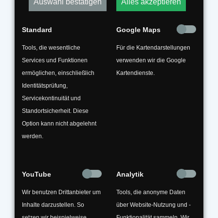
Auswahl bestätigen
Alles akzeptieren
sollten Sie auch tun, wenn Sie Ihrem alten
Fahrzeug sein verdientes Ende organisieren.
Als zertifizierter Fachbetrieb für die PKW-
Standard
Google Maps
Entsorgung unterstützt Sie Struck Recycling
Tools, die wesentliche
Für die Kartendarstellungen
dabei, ein gutes Gewissen zu behalten und
Services und Funktionen
verwenden wir die Google
hilft ihnen bei der Autoverwertung rund um
ermöglichen, einschließlich
Kartendienste.
Celle und Umgebung.
Identitätsprüfung,
Servicekontinuität und
Wir entfernen zunächst alle Flüssigkeiten wie
Standortsicherheit. Diese
Öle oder Bremsflüssigkeiten und entsorgen
Option kann nicht abgelehnt
sie fachgerecht als Sonderabfälle. Danach
werden.
trennen wir die Bauteile des Fahrzeuges nach
verwertbaren Materialien und führen diese
nach entsprechender Wiederaufbereitung
YouTube
Analytik
zurück in den Wertstoffkreislauf.
Wir benutzen Drittanbieter um
Tools, die anonyme Daten
Inhalte darzustellen. So
über Website-Nutzung und -
Behalten Sie noch ein Stück mehr Freude am
setzen wir beispielweise
Funktionalität sammeln. Wir