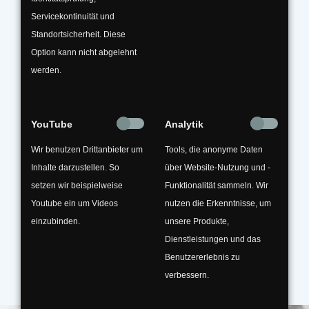
Servicekontinuität und
Standortsicherheit. Diese
Sollten Sie unsicher sein, ob bestimmte
Option kann nicht abgelehnt
Abfälle unter diese Kategorie fallen, schaffen
werden.
wir gerne Klarheit. Ein Anruf genügt und Sie
wissen, mit welcher Sorte Abfall Sie es zu tun
haben. Bei Sonderabfällen, die wir nicht
YouTube
Analytik
direkt entsorgen, arbeiten wir mit
spezialisierten Entsorgungsfachbetrieben
Wir benutzen Drittanbieter um
Tools, die anonyme Daten
zusammen, mit denen wir gemeinsam eine
Inhalte darzustellen. So
über Website-Nutzung und -
Lösung für Sie finden.
setzen wir beispielweise
Funktionalität sammeln. Wir
Youtube ein um Videos
nutzen die Erkenntnisse, um
Geben Sie Ihren Sonderabfall in Hände, die
einzubinden.
unsere Produkte,
ganz besonders verantwortungsvoll mit ihm
Dienstleistungen und das
umgehen.
Benutzererlebnis zu
verbessern.