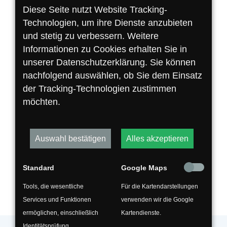
Diese Seite nutzt Website Tracking-
Ihre Adresse für besondere
Technologien, um ihre Dienste anzubieten
Fälle
und stetig zu verbessern. Weitere
Informationen zu Cookies erhalten Sie in
unserer Datenschutzerklärung. Sie können
Sonderabfälle heißen so, weil sie eine ganz
nachfolgend auswählen, ob Sie dem Einsatz
besondere Behandlung brauchen. Struck
der Tracking-Technologien zustimmen
Recycling nimmt unter anderem
möchten.
ausgediente Bleibatterien, Asbest, künstliche
Mineralfasern (Dämmung) und Altholz der
Kategorie A4 entgegen und trägt Sorge dafür,
Auswahl bestätigen
Alles akzeptieren
dass die in dem Material enthaltenen
Schadstoffe nicht in die Umwelt oder den
Standard
Google Maps
normalen Abfallkreislauf gelangen.
Tools, die wesentliche
Für die Kartendarstellungen
Services und Funktionen
verwenden wir die Google
ermöglichen, einschließlich
Kartendienste.
Identitätsprüfung,