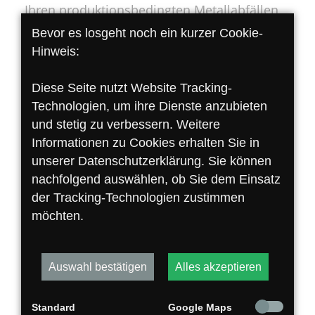
Ihren produktionsbedingten Metallabfällen
für Sie.
Bevor es losgeht noch ein kurzer Cookie-
Hinweis:
Unsere Spänehalle im Detail
Diese Seite nutzt Website Tracking-
Technologien, um ihre Dienste anzubieten
Metallspäne fachgerecht entsorgt
und stetig zu verbessern. Weitere
Informationen zu Cookies erhalten Sie in
Umweltgerechte & zertifizierte
unserer Datenschutzerklärung. Sie können
Entsorgung von Spänen nach WHG
nachfolgend auswählen, ob Sie dem Einsatz
300 m² versiegelte Fläche, mit einem
der Tracking-Technologien zustimmen
Fassungsvermögen von über 1.500 m³
möchten.
4 vorgeschaltete Systeme zur
Filterung der Emulsionen
5000 l Tank zum Sammeln der
Auswahl bestätigen
Alles akzeptieren
Emulsion und späterer Entsorgung
Späne verwerten | Kühlflüssigkeit
Standard
Google Maps