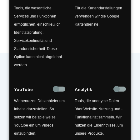
aufbereiten und wieder einsetzen |
Tools, die wesentliche
Für die Kartendarstellungen
Kreisläufe schließen
Services und Funktionen
verwenden wir die Google
ermöglichen, einschließlich
Kartendienste.
Identitätsprüfung,
Servicekontinuität und
Standortsicherheit. Diese
Option kann nicht abgelehnt
werden.
An Metallabfällen aus der maschinellen
Verarbeitung von Metall- und Stahlprodukten
YouTube
Analytik
haften häufig produktionsbedingte
Wir benutzen Drittanbieter um
Tools, die anonyme Daten
Kühlmittelreste oder Schmierstoffe. Öle, Fette
Inhalte darzustellen. So
über Website-Nutzung und -
und auch Emulsionen sind eine Gefährdung
setzen wir beispielweise
Funktionalität sammeln. Wir
für Grundwasser und Umwelt.
Youtube ein um Videos
nutzen die Erkenntnisse, um
einzubinden.
unsere Produkte,
Ihre Entsorgungsexperten für die Regionen