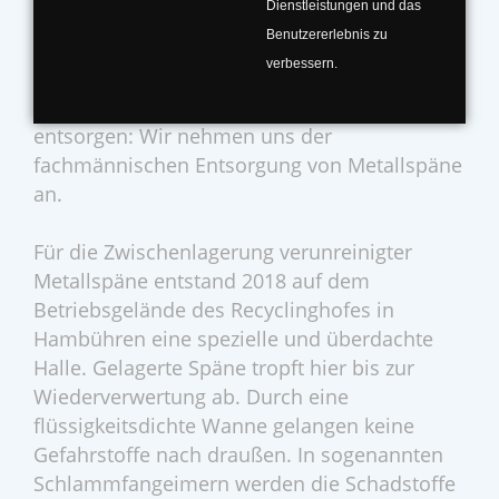
Dienstleistungen und das
Celle und Peine verwerten Metallspänen nach
Benutzererlebnis zu
den geltenden Bestimmungen.
verbessern.
Produktionsabfälle metallverarbeitender
Betriebe sind sach- und fachgerecht zu
entsorgen: Wir nehmen uns der
fachmännischen Entsorgung von Metallspäne
an.
Für die Zwischenlagerung verunreinigter
Metallspäne entstand 2018 auf dem
Betriebsgelände des Recyclinghofes in
Hambühren eine spezielle und überdachte
Halle. Gelagerte Späne tropft hier bis zur
Wiederverwertung ab. Durch eine
flüssigkeitsdichte Wanne gelangen keine
Gefahrstoffe nach draußen. In sogenannten
Schlammfangeimern werden die Schadstoffe