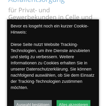
für Privat- und
Gewerbekunden in Celle und
Peine
Bevor es losgeht noch ein kurzer Cookie-
Hinweis:
Die Struck Recycling-Hof OHG ist Ihr
Fachbetrieb für die Entsorgung in Peine und
Diese Seite nutzt Website Tracking-
Hambühren bei Celle. Beide Standorte sind
Technologien, um ihre Dienste anzubieten
für Sie verkehrsgünstig gelegen und bequem
und stetig zu verbessern. Weitere
mit dem Auto erreichbar.
Informationen zu Cookies erhalten Sie in
unserer Datenschutzerklärung. Sie können
Schon gewusst? Bauschutt mit dem eigenen
nachfolgend auswählen, ob Sie dem Einsatz
Anhänger anliefern, sperriges selbst zum
der Tracking-Technologien zustimmen
Struck Recyclinghof bringen: Auf den
möchten.
Entsorgungsanlagen in Hambühren bei Celle
und in Peine ist das rangieren mit dem
eigenen Fahrzeug für Sie unproblematisch.
Auswahl bestätigen
Alles akzeptieren