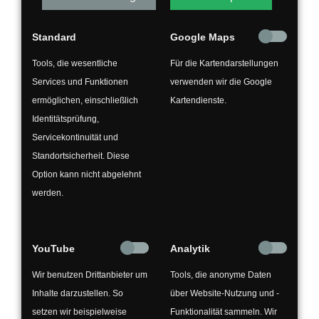
Unsere Standorte sind optimal für PKW und
LKW angelegt – selbst für eine Anlieferung
Standard
Google Maps
von größeren Mengen.
Tools, die wesentliche
Für die Kartendarstellungen
Services und Funktionen
verwenden wir die Google
ermöglichen, einschließlich
Kartendienste.
Identitätsprüfung,
Unser Standort Celle / Hambühren
Servicekontinuität und
Standortsicherheit. Diese
Option kann nicht abgelehnt
werden.
YouTube
Analytik
Wir benutzen Drittanbieter um
Tools, die anonyme Daten
Inhalte darzustellen. So
über Website-Nutzung und -
setzen wir beispielweise
Funktionalität sammeln. Wir