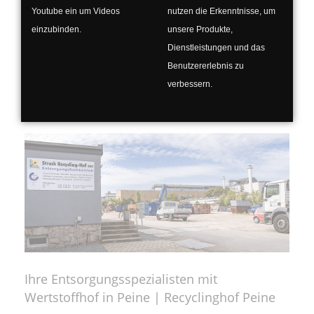
Ihr Wertstoffhof und Entsorgungsfachbetrieb
Youtube ein um Videos
nutzen die Erkenntnisse, um
für Celle | Recyclinghof Struck in
einzubinden.
unsere Produkte,
Hambühren bei Celle
Dienstleistungen und das
Benutzererlebnis zu
verbessern.
Unser Standort in Peine
Ihre Entsorgungsspezialisten mit
Wertstoffhof in Peine | Recyclinghof Peine